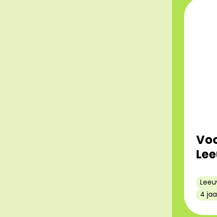
Voo
Le
Leeu
4 jaa