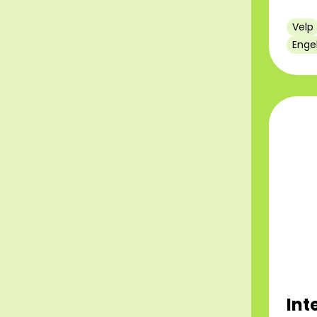
Velp
Enge
Int