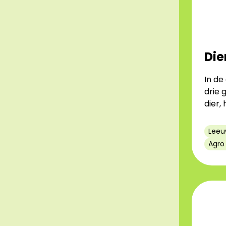
Die
In de
drie 
dier,
Leeu
Agro