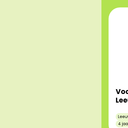
Voo
Le
Leeu
4 jaa