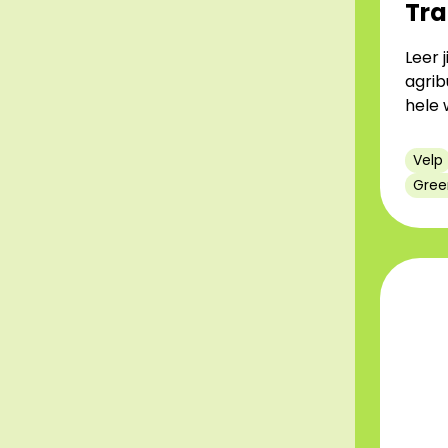
Tr
Leer j
agrib
hele 
Velp
Gree