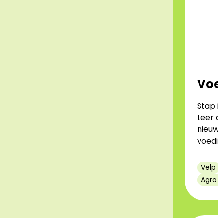
Vo
Stap 
Leer 
nieuw
voedi
Velp
Agro