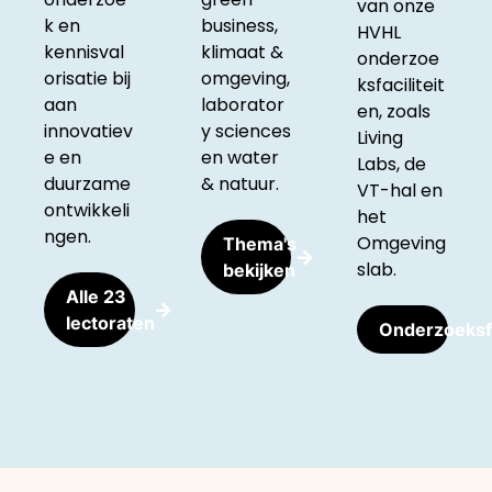
van onze
k en
business,
HVHL
kennisval
klimaat &
onderzoe
orisatie bij
omgeving,
ksfaciliteit
aan
laborator
en, zoals
innovatiev
y sciences
Living
e en
en water
Labs, de
duurzame
& natuur.
VT-hal en
ontwikkeli
het
ngen.
Omgeving
Thema's
slab.
bekijken
Alle 23
lectoraten
Onderzoeksfa