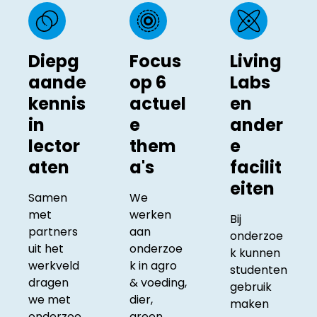
Diepg
Focus
Living
aande
op 6
Labs
kennis
actuel
en
in
e
ander
lector
them
e
aten
a's
facilit
eiten
Samen
We
met
werken
Bij
partners
aan
onderzoe
uit het
onderzoe
k kunnen
werkveld
k in agro
studenten
dragen
& voeding,
gebruik
we met
dier,
maken
onderzoe
green