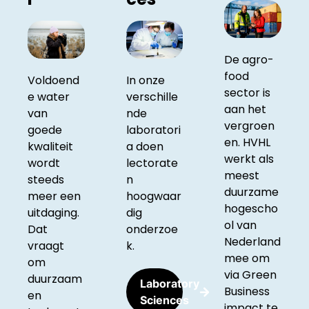
De agro-
food
Voldoend
In onze
sector is
e water
verschille
aan het
van
nde
vergroen
goede
laboratori
en. HVHL
kwaliteit
a doen
werkt als
wordt
lectorate
meest
steeds
n
duurzame
meer een
hoogwaar
hogescho
uitdaging.
dig
ol van
Dat
onderzoe
Nederland
vraagt
k.
mee om
om
via Green
duurzaam
Laboratory
Business
en
Sciences
impact te