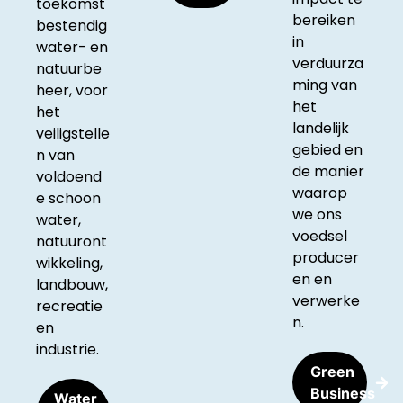
toekomst
bereiken
bestendig
in
water- en
verduurza
natuurbe
ming van
heer, voor
het
het
landelijk
veiligstelle
gebied en
n van
de manier
voldoend
waarop
e schoon
we ons
water,
voedsel
natuuront
producer
wikkeling,
en en
landbouw,
verwerke
recreatie
n.
en
industrie.
Green
Business
Water