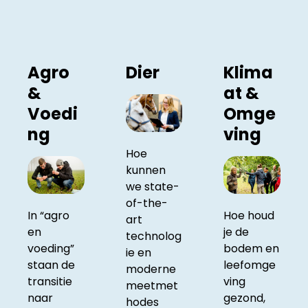
Agro
Dier
Klima
&
at &
Voedi
Omge
ng
ving
Hoe
kunnen
we state-
of-the-
In “agro
Hoe houd
art
en
je de
technolog
voeding”
bodem en
ie en
staan de
leefomge
moderne
transitie
ving
meetmet
naar
gezond,
hodes