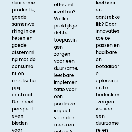
duurzame
leefbaar
effectief
productie,
en
inzetten?
goede
aantrekke
Welke
samenwe
lijk? Door
praktijkge
rking in de
innovaties
richte
keten en
toe te
toepassin
goede
passen en
gen
afstemmi
haalbare
zorgen
ng met de
en
voor een
consume
betaalbar
duurzame,
nt en
e
leefbare
maatscha
oplossing
implemen
ppij
en te
tatie voor
centraal.
bedenken
een
Dat moet
, zorgen
positieve
perspecti
we voor
impact
even
een
voor dier,
bieden
duurzame
mens en
voor
re en
natuur?