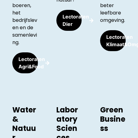
boeren,
beter
het
leefbare
Lectoraten
bedrijfslev
omgeving.
Dier
en en de
samenlevi
Lectoraten
ng.
Klimaat&Om
Lectoraten
Agri&Food
Water
Labor
Green
&
atory
Busine
Natuu
Scien
ss
r
ces