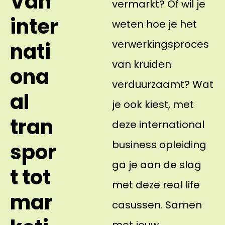
Van
vermarkt? Of wil je
inter
weten hoe je het
verwerkingsproces
nati
van kruiden
ona
verduurzaamt? Wat
al
je ook kiest, met
tran
deze international
business opleiding
spor
ga je aan de slag
t tot
met deze real life
mar
casussen. Samen