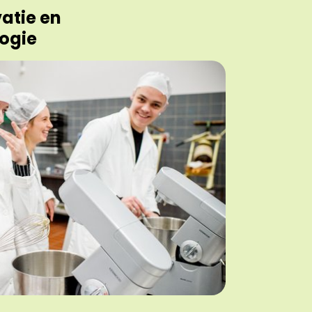
atie en
ogie