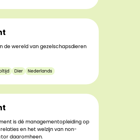
nt
in de wereld van gezelschapsdieren
ltijd
Dier
Nederlands
nt
ment is dé managementopleiding op
elaties en het welzijn van non-
ector daaromheen.