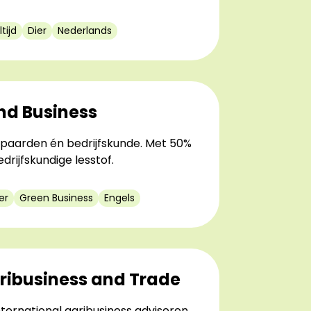
tijd
Dier
Nederlands
nd Business
 paarden én bedrijfskunde. Met 50%
rijfskundige lesstof.
er
Green Business
Engels
gribusiness and Trade
 international agribusiness adviseren