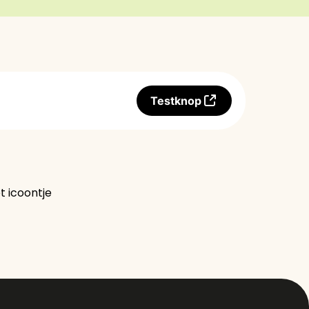
Testknop
 icoontje