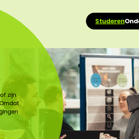
Studeren
Ond
s
f zijn
. Omdat
egingen