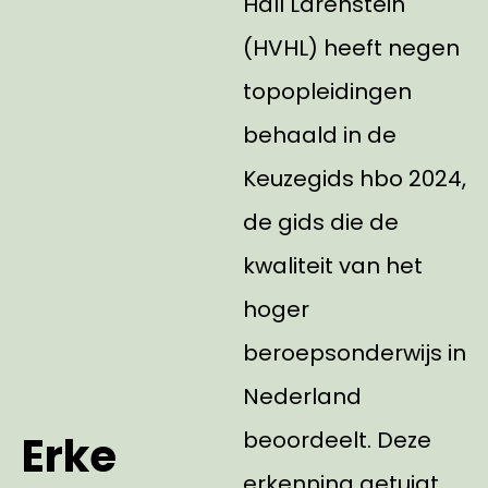
Hall Larenstein
(HVHL) heeft negen
topopleidingen
behaald in de
Keuzegids hbo 2024,
de gids die de
kwaliteit van het
hoger
beroepsonderwijs in
Nederland
beoordeelt. Deze
Erke
erkenning getuigt