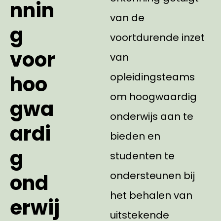
nnin
van de
g
voortdurende inzet
voor
van
opleidingsteams
hoo
om hoogwaardig
gwa
onderwijs aan te
ardi
bieden en
g
studenten te
ondersteunen bij
ond
het behalen van
erwij
uitstekende