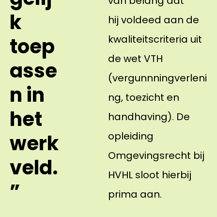
van belang dat
k
hij voldeed aan de
kwaliteitscriteria uit
toep
de wet VTH
asse
(vergunnningverleni
n in
ng, toezicht en
het
handhaving). De
opleiding
werk
Omgevingsrecht bij
veld.
HVHL sloot hierbij
”
prima aan.