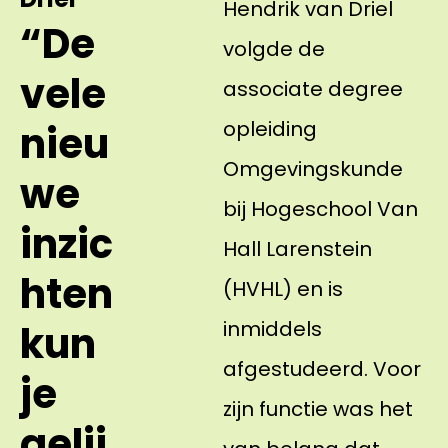
Hendrik van Driel
“De
volgde de
vele
associate degree
opleiding
nieu
Omgevingskunde
we
bij Hogeschool Van
inzic
Hall Larenstein
hten
(HVHL) en is
inmiddels
kun
afgestudeerd. Voor
je
zijn functie was het
gelij