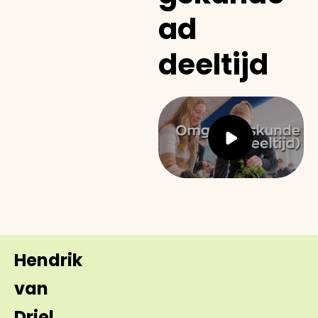
ad
deeltijd
Hendrik
van
Driel