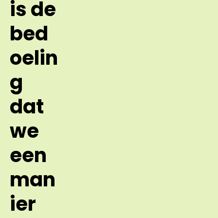
is de
bed
oelin
g
dat
we
een
man
ier