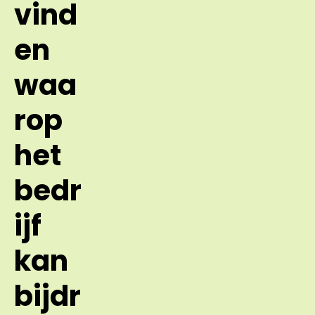
vind
en
waa
rop
het
bedr
ijf
kan
bijdr