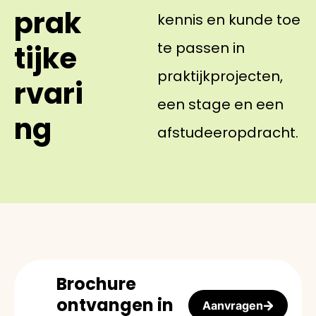
prak
kennis en kunde toe
te passen in
tijke
praktijkprojecten,
rvari
een stage en een
ng
afstudeeropdracht.
Brochure
ontvangen in
Aanvragen