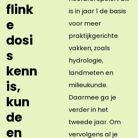
flink
is in jaar 1 de basis
e
voor meer
praktijkgerichte
dosi
vakken, zoals
s
hydrologie,
kenn
landmeten en
is,
milieukunde.
Daarmee ga je
kun
verder in het
de
tweede jaar. Om
en
vervolgens al je