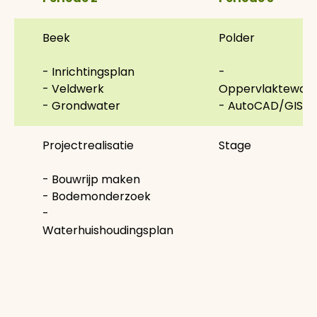
2 jaar met per jaar vier blokken
Beek
Polder
- Inrichtingsplan
-
- Veldwerk
Oppervlaktewate
- Grondwater
- AutoCAD/GIS
Projectrealisatie
Stage
- Bouwrijp maken
- Bodemonderzoek
-
Waterhuishoudingsplan