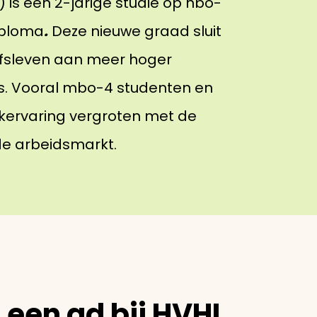
 is een 2-jarige studie op hbo-
iploma
.
Deze nieuwe graad sluit
jfsleven aan meer hoger
es. Vooral mbo-4 studenten en
kervaring vergroten met de
de arbeidsmarkt.
 een ad bij HVHL