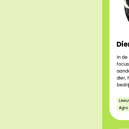
Die
In de
focus
aanda
dier,
bedri
Leeu
Agro