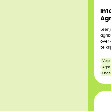
Int
Agr
Leer j
agrib
over 
te kr
Velp
Agro
Enge