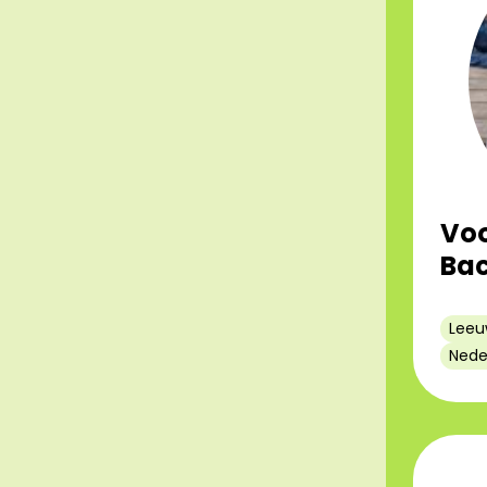
Voo
Bac
Leeu
Nede