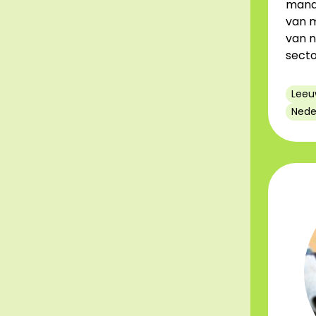
mana
van m
van n
sect
Leeu
Nede