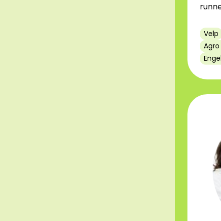
runn
Velp
Agro
Enge