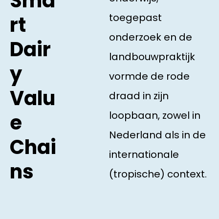
Sma
toegepast
rt
onderzoek en de
Dair
landbouwpraktijk
y
vormde de rode
Valu
draad in zijn
loopbaan, zowel in
e
Nederland als in de
Chai
internationale
ns
(tropische) context.