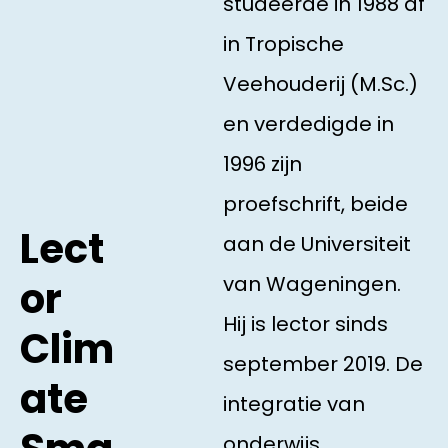
studeerde in 1988 af
in Tropische
Veehouderij (M.Sc.)
en verdedigde in
1996 zijn
proefschrift, beide
Lect
aan de Universiteit
van Wageningen.
or
Hij is lector sinds
Clim
september 2019. De
ate
integratie van
onderwijs,