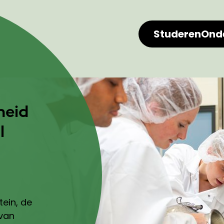
Studeren
Ond
heid
l
ein, de
 van