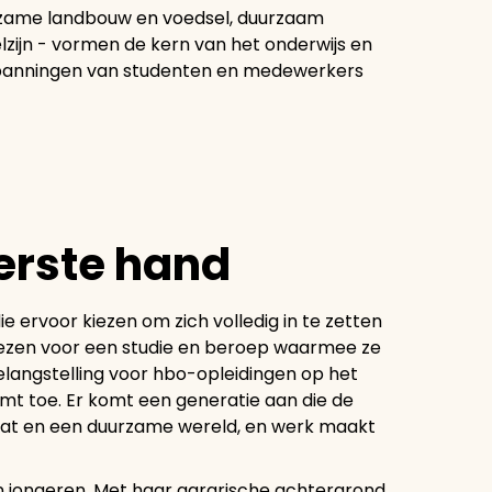
rzame landbouw en voedsel, duurzaam
lzijn - vormen de kern van het onderwijs en
nspanningen van studenten en medewerkers
eerste hand
e ervoor kiezen om zich volledig in te zetten
iezen voor een studie en beroep waarmee ze
elangstelling voor hbo-opleidingen op het
t toe. Er komt een generatie aan die de
aat en een duurzame wereld, en werk maakt
n jongeren. Met haar agrarische achtergrond