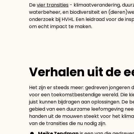
De
vier transities
- klimaatverandering, duu
waterbeheer, en biodiversiteit en (dieren)we
onderzoek bij HVHL. Een leidraad voor de i
om echt impact te maken.
Verhalen uit de 
Het zijn er steeds meer: gedreven jongeren di
voor een toekomstbestendige wereld. Die k
juist kunnen bijdragen aan oplossingen. De b
gebied van een duurzame leefomgeving neem
handen uit de mouwen steekt voor het klim
van de transities die nu nodig zijn.
Meike Zendman
is een van die gedreve