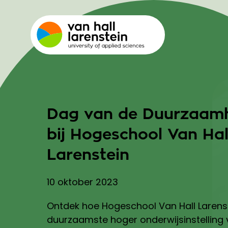
Dag van de Duurzaam
bij Hogeschool Van Hal
Larenstein
10 oktober 2023
Ontdek hoe Hogeschool Van Hall Larenst
duurzaamste hoger onderwijsinstelling