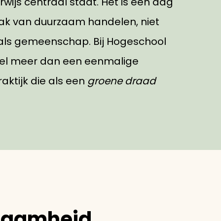
ijs centraal staat. Het is een dag
aak van duurzaam handelen, niet
l als gemeenschap. Bij Hogeschool
 veel meer dan een eenmalige
raktijk die als een
groene draad
zaamheid