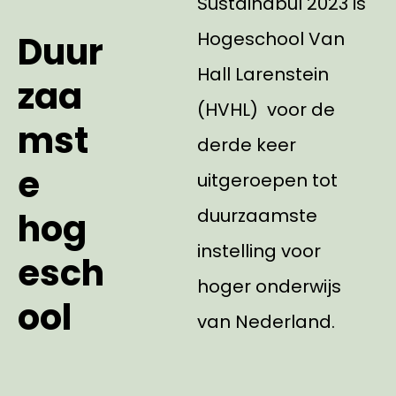
Sustainabul 2023 is
Hogeschool Van
Duur
Hall Larenstein
zaa
(HVHL) voor de
mst
derde keer
e
uitgeroepen tot
duurzaamste
hog
instelling voor
esch
hoger onderwijs
ool
van Nederland.