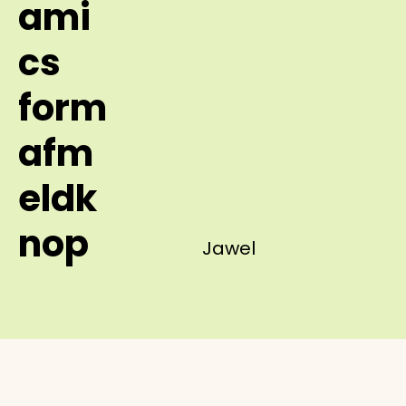
ami
cs
form
afm
eldk
nop
Jawel