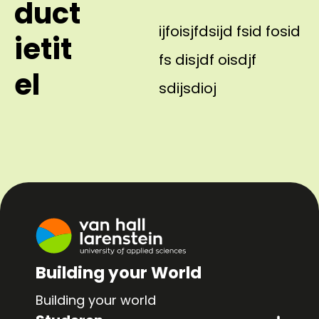
duct
ijfoisjfdsijd fsid fosid
ietit
fs disjdf oisdjf
el
sdijsdioj
Building your World
Building your world