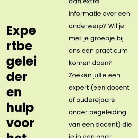
aan extra
informatie over een
onderwerp? Wil je
Expe
met je groepje bij
rtbe
ons een practicum
gelei
komen doen?
der
Zoeken jullie een
expert (een docent
en
of ouderejaars
hulp
onder begeleiding
voor
van een docent) die
je in een paar