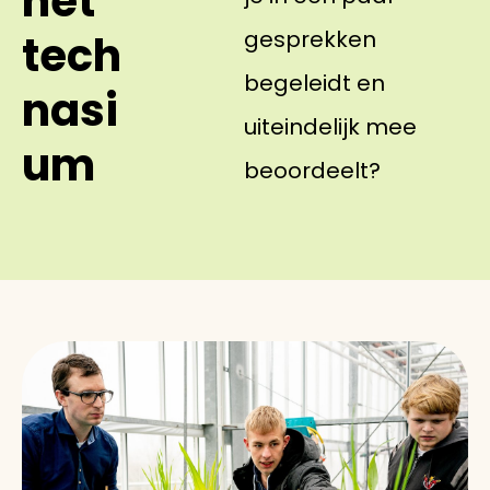
het
gesprekken
tech
begeleidt en
nasi
uiteindelijk mee
um
beoordeelt?