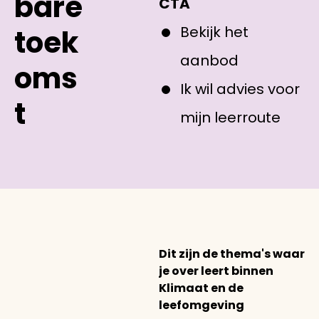
bare
CTA
Bekijk het
toek
aanbod
oms
Ik wil advies voor
t
mijn leerroute
Dit zijn de thema's waar
je over leert binnen
Klimaat en de
leefomgeving