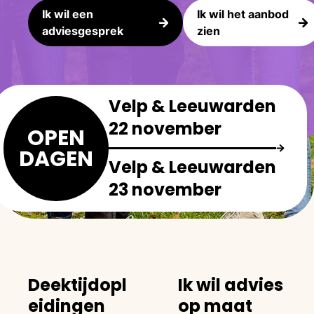
Ik wil een
Ik wil het aanbod
adviesgesprek
zien
Velp & Leeuwarden
22 november
OPEN
DAGEN
Velp & Leeuwarden
23 november
Deektijdopl
Ik wil advies
eidingen
op maat