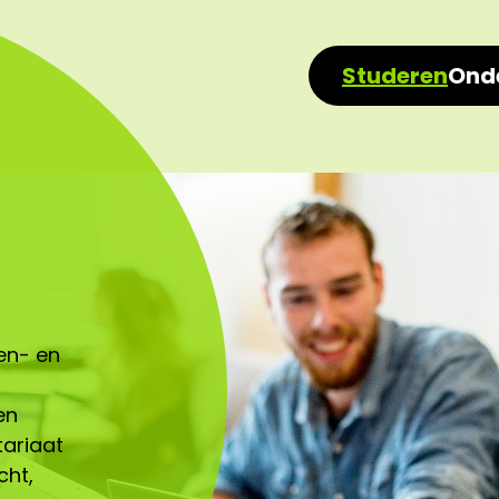
Studeren
Ond
nen- en
en
ariaat
cht,