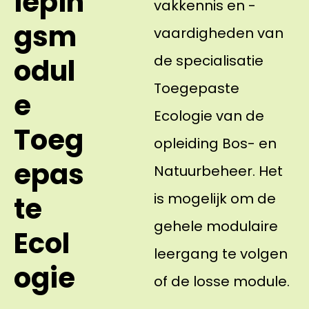
iepin
vakkennis en -
gsm
vaardigheden van
de specialisatie
odul
Toegepaste
e
Ecologie van de
Toeg
opleiding Bos- en
epas
Natuurbeheer. Het
is mogelijk om de
te
gehele modulaire
Ecol
leergang te volgen
ogie
of de losse module.