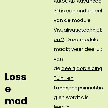
AutoCAD Advanced
3D is een onderdeel
van de module
Visualisatietechniek
en 2
. Deze module
maakt weer deel uit
van
de
deeltijdopleiding
Loss
Tuin- en
e
Landschapsinrichtin
g
en wordt als
mod
leerlijn