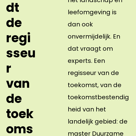
het landschap en
dt
leefomgeving is
de
dan ook
regi
onvermijdelijk. En
dat vraagt om
sseu
experts. Een
r
regisseur van de
van
toekomst, van de
de
toekomstbestendig
heid van het
toek
landelijk gebied: de
oms
master Duurzame