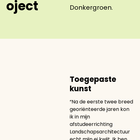
oject
Donkergroen.
Toegepaste
kunst
“Na de eerste twee breed
georiënteerde jaren kon
ik in mijn
afstudeerrichting
Landschapsarchitectuur
echt mijn ei kwijt. Ik ben