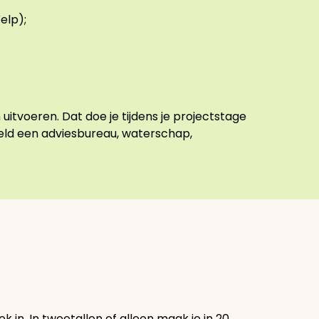
elp);
 uitvoeren. Dat doe je tijdens je projectstage
eeld een adviesbureau, waterschap,
ek in. In tweetallen of alleen maak je in 20