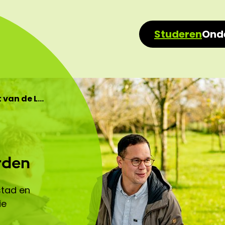
Studeren
Ond
van de L…
rden
stad en
ie