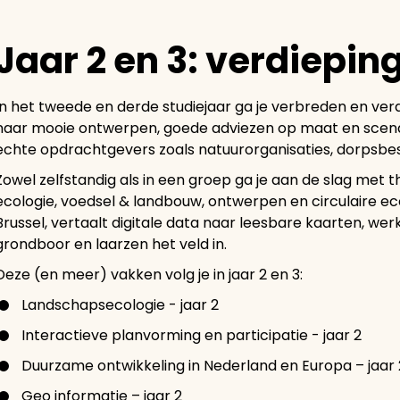
Jaar 2 en 3: verdiepin
In het tweede en derde studiejaar ga je verbreden en ver
naar mooie ontwerpen, goede adviezen op maat en scenar
echte opdrachtgevers zoals natuurorganisaties, dorpsbes
Zowel zelfstandig als in een groep ga je aan de slag met th
ecologie, voedsel & landbouw, ontwerpen en circulaire e
Brussel, vertaalt digitale data naar leesbare kaarten, 
grondboor en laarzen het veld in.
Deze (en meer) vakken volg je in jaar 2 en 3:
Landschapsecologie - jaar 2
Interactieve planvorming en participatie - jaar 2
Duurzame ontwikkeling in Nederland en Europa – jaar 
Geo informatie – jaar 2