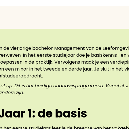
In de vierjarige bachelor Management van de Leefomgeving
verweven. In het eerste studiejaar doe je basiskennis- e
toepassen in de praktijk. Vervolgens maak je een verdiepin
en een minor in het tweede en derde jaar. Je sluit in het v
afstudeeropdracht.
Let op: Dit is het huidige onderwijsprogramma. Vanaf st
anders zijn.
Jaar 1: de basis
In het eerste studiejaar leer je de breedte van het vakge