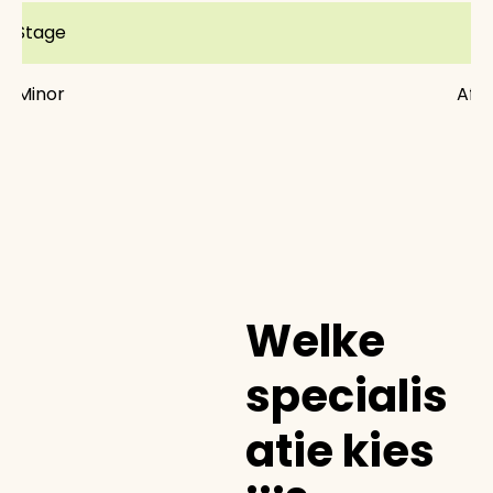
Stage
Minor
Afs
Welke
specialis
atie kies