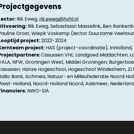
Projectgegevens
Lector:
Rik Eweg,
rik.eweg@hvhl.nl
Uitvoering:
Rik Eweg, Sebastiaan Masselink, Ben Rankenb
Pauline Drost, Wiepk Voskamp (lector Duurzame Veehoud
Looptijd project:
2022-2024
Kernteam project:
HAS (project-coordinatie), InHolland, 
Projectpartners:
Casussen VHL: Landgoed Middachten, La
VALA, NFW, Groningen West, Middel Groningen; Burgerboerd
casussen: Hanze Hogeschool, Hogeschool Windesheim, ZLTO
RaBo Bank, Achmea, Natuur- en Milieufederatie Noord Holl
West-Holland, Noord-Holland Noord, Aalsmeer, Nederland
Financiers:
NWO-SIA