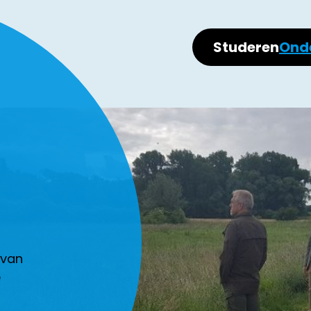
Studeren
Ond
 van
e