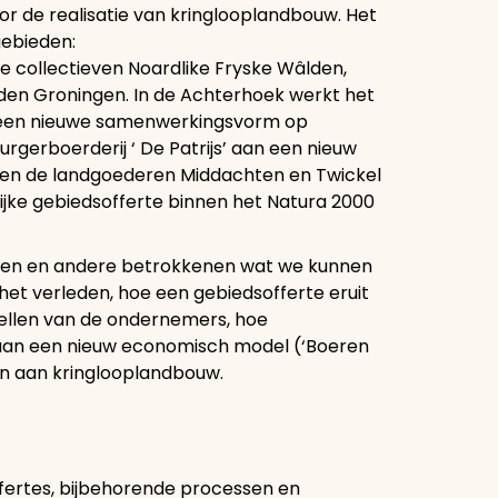
oor de realisatie van kringlooplandbouw. Het
 gebieden:
 collectieven Noardlike Fryske Wâlden,
dden Groningen. In de Achterhoek werkt het
n een nieuwe samenwerkingsvorm op
rgerboerderij ‘ De Patrijs’ aan een nieuw
rken de landgoederen Middachten en Twickel
ke gebiedsofferte binnen het Natura 2000
hen en andere betrokkenen wat we kunnen
het verleden, hoe een gebiedsofferte eruit
dellen van de ondernemers, hoe
 aan een nieuw economisch model (‘Boeren
en aan kringlooplandbouw.
fertes, bijbehorende processen en