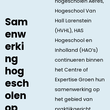
hogescholen Aeres,
Hogeschool Van
Sam
Hall Larenstein
(HVHL), HAS
enw
Hogeschool en
erki
Inholland (HAO’s)
ng
continueren binnen
hog
het Centre of
Expertise Groen hun
esch
samenwerking op
olen
het gebied van
op
praktijkgericht