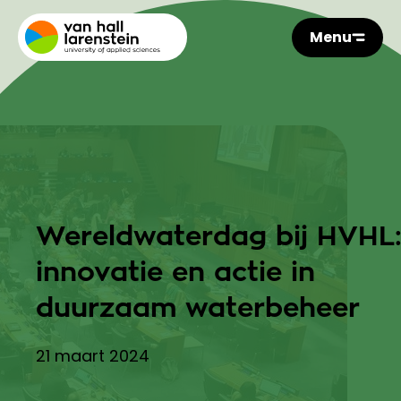
Menu
Wereldwaterdag bij HVHL
innovatie en actie in
duurzaam waterbeheer
21 maart 2024