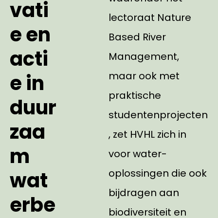
vati
lectoraat Nature
e en
Based River
acti
Management,
maar ook met
e in
praktische
duur
studentenprojecten
zaa
, zet HVHL zich in
m
voor water-
oplossingen die ook
wat
bijdragen aan
erbe
biodiversiteit en