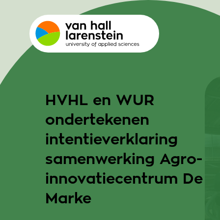
HVHL en WUR
ondertekenen
intentieverklaring
samenwerking Agro-
innovatiecentrum De
Marke