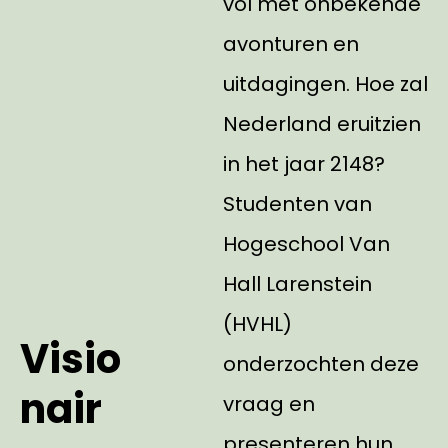
vol met onbekende
avonturen en
uitdagingen. Hoe zal
Nederland eruitzien
in het jaar 2148?
Studenten van
Hogeschool Van
Hall Larenstein
(HVHL)
Visio
onderzochten deze
nair
vraag en
presenteren hun