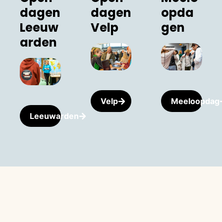
dagen
dagen
opda
Leeuw
Velp
gen
arden
Velp
Meeloopdag
Leeuwarden