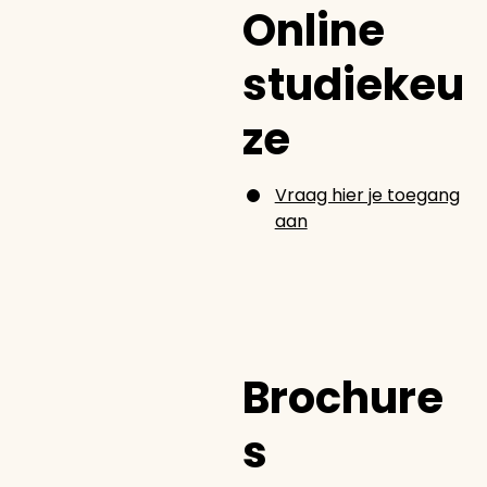
Online
studiekeu
ze
Vraag hier je toegang
aan
Brochure
s