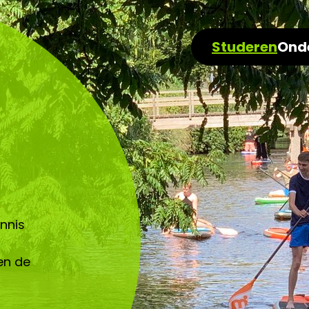
Studeren
Ond
ennis
en de